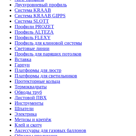
Двухуровневый профиль
Система KRAAB
Система KRAAB GIPPS
Система SLOTT
Профили PROZET
Профиль ALTEZA
Профиль FLEXY
Профиль для клиновой системы
Световые линии
Профиль для парящих потолков
Вставка
Гарпун
Платформы для люстр
Платформы для светильников
Протекторные кольца
Термоквадраты
Обводы труб
Листовой ПВХ
Инструменты
Шпатели
Электрика
Метизы и крепёж
Клей и скотч
Аксессуары для газовых баллонов
Образцы продукции