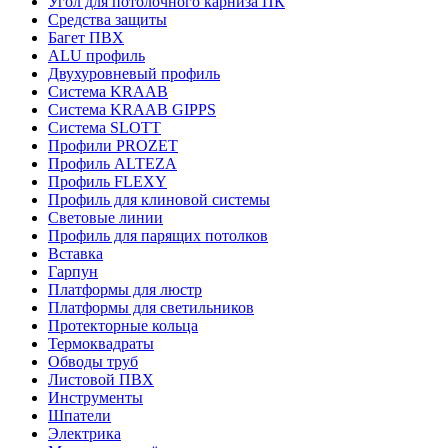
Угол для потолочного карниза ПК
Средства защиты
Багет ПВХ
ALU профиль
Двухуровневый профиль
Система KRAAB
Система KRAAB GIPPS
Система SLOTT
Профили PROZET
Профиль ALTEZA
Профиль FLEXY
Профиль для клиновой системы
Световые линии
Профиль для парящих потолков
Вставка
Гарпун
Платформы для люстр
Платформы для светильников
Протекторные кольца
Термоквадраты
Обводы труб
Листовой ПВХ
Инструменты
Шпатели
Электрика