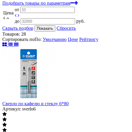
Подобрать товары по параметрам
от
Цена
до
руб.
Скрыть подбор
Сбросить
Показать
Товаров:
28
Сортировать по
По
:
Умолчанию
Цене
Рейтингу
Сверло по кафелю и стеклу 6*80
Артикул: sverlo6