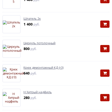
Шпатель 2к
1 400
руб.
Циркуль потолочный
800
руб.
Крюк демонтажный КД (r3)
640
руб.
Н Хитрый надфиль
280
руб.