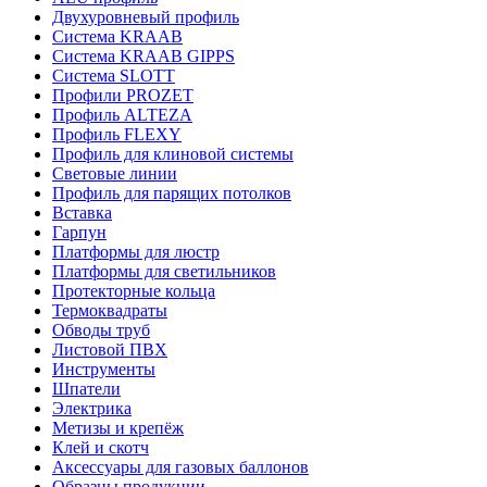
Двухуровневый профиль
Система KRAAB
Система KRAAB GIPPS
Система SLOTT
Профили PROZET
Профиль ALTEZA
Профиль FLEXY
Профиль для клиновой системы
Световые линии
Профиль для парящих потолков
Вставка
Гарпун
Платформы для люстр
Платформы для светильников
Протекторные кольца
Термоквадраты
Обводы труб
Листовой ПВХ
Инструменты
Шпатели
Электрика
Метизы и крепёж
Клей и скотч
Аксессуары для газовых баллонов
Образцы продукции