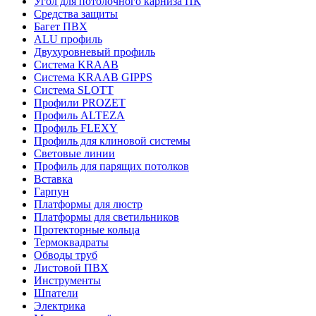
Угол для потолочного карниза ПК
Средства защиты
Багет ПВХ
ALU профиль
Двухуровневый профиль
Система KRAAB
Система KRAAB GIPPS
Система SLOTT
Профили PROZET
Профиль ALTEZA
Профиль FLEXY
Профиль для клиновой системы
Световые линии
Профиль для парящих потолков
Вставка
Гарпун
Платформы для люстр
Платформы для светильников
Протекторные кольца
Термоквадраты
Обводы труб
Листовой ПВХ
Инструменты
Шпатели
Электрика