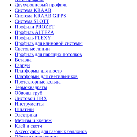
Двухуровневый профиль
Система KRAAB
Система KRAAB GIPPS
Система SLOTT
Профили PROZET
Профиль ALTEZA
Профиль FLEXY
Профиль для клиновой системы
Световые линии
Профиль для парящих потолков
Вставка
Гарпун
Платформы для люстр
Платформы для светильников
Протекторные кольца
Термоквадраты
Обводы труб
Листовой ПВХ
Инструменты
Шпатели
Электрика
Метизы и крепёж
Клей и скотч
Аксессуары для газовых баллонов
Образцы продукции