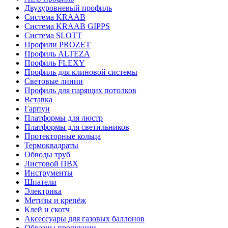
Двухуровневый профиль
Система KRAAB
Система KRAAB GIPPS
Система SLOTT
Профили PROZET
Профиль ALTEZA
Профиль FLEXY
Профиль для клиновой системы
Световые линии
Профиль для парящих потолков
Вставка
Гарпун
Платформы для люстр
Платформы для светильников
Протекторные кольца
Термоквадраты
Обводы труб
Листовой ПВХ
Инструменты
Шпатели
Электрика
Метизы и крепёж
Клей и скотч
Аксессуары для газовых баллонов
Образцы продукции