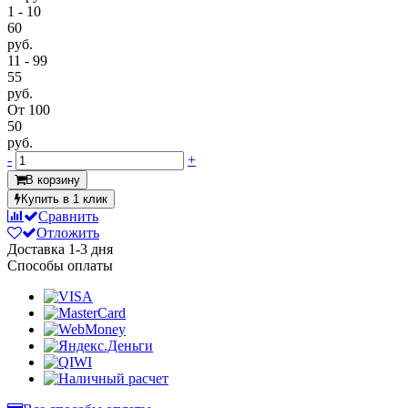
1 - 10
60
руб.
11 - 99
55
руб.
От 100
50
руб.
-
+
В корзину
Купить в 1 клик
Сравнить
Отложить
Доставка
1-3 дня
Способы оплаты