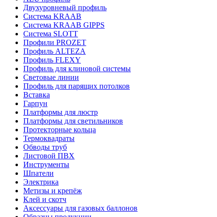
Двухуровневый профиль
Система KRAAB
Система KRAAB GIPPS
Система SLOTT
Профили PROZET
Профиль ALTEZA
Профиль FLEXY
Профиль для клиновой системы
Световые линии
Профиль для парящих потолков
Вставка
Гарпун
Платформы для люстр
Платформы для светильников
Протекторные кольца
Термоквадраты
Обводы труб
Листовой ПВХ
Инструменты
Шпатели
Электрика
Метизы и крепёж
Клей и скотч
Аксессуары для газовых баллонов
Образцы продукции