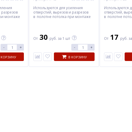
силения
Используются для усиления
Используются д
и разрезов
отверстий, вырезов и разрезов
отверстий, выр
при монтаже
в полотне потолка при монтаже
в полотне пото
нтов.
осветительных элементов.
осветительных 
30
17
От
руб.
за 1 шт
От
руб.
за
-
+
-
+
 КОРЗИНУ
В КОРЗИНУ