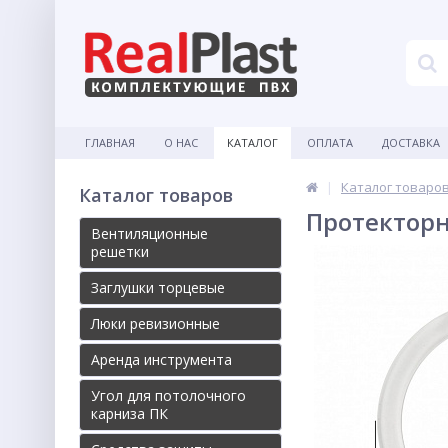
ГЛАВНАЯ
О НАС
КАТАЛОГ
ОПЛАТА
ДОСТАВКА
Каталог товаро
Каталог товаров
Протекторн
Вентиляционные
решетки
Заглушки торцевые
Люки ревизионные
Аренда инструмента
Угол для потолочного
карниза ПК