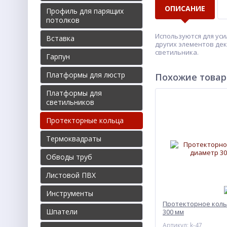
ОПИСАНИЕ
Профиль для парящих
потолков
Используются для уси
Вставка
других элементов де
светильника.
Гарпун
Платформы для люстр
Похожие това
Платформы для
светильников
Протекторные кольца
Термоквадраты
Обводы труб
Листовой ПВХ
Инструменты
Протекторное кол
Шпатели
300 мм
Артикул: k-47