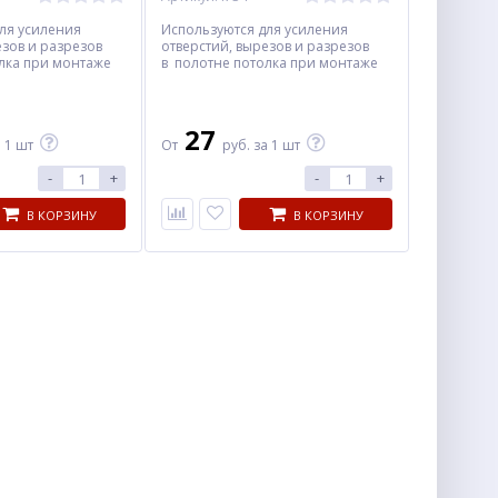
ля усиления
Используются для усиления
езов и разрезов
отверстий, вырезов и разрезов
лка при монтаже
в полотне потолка при монтаже
элементов.
осветительных элементов.
27
 1 шт
От
руб.
за 1 шт
-
+
-
+
В КОРЗИНУ
В КОРЗИНУ