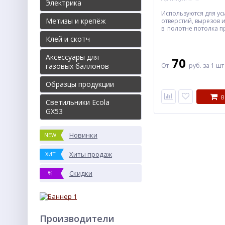
Электрика
Используются для у
Метизы и крепёж
отверстий, вырезов 
в полотне потолка 
осветительных элеме
Клей и скотч
Аксессуары для
70
газовых баллонов
От
руб.
за 1 шт
Образцы продукции
В
Светильники Ecola
GX53
Новинки
NEW
Хиты продаж
ХИТ
Скидки
%
Производители