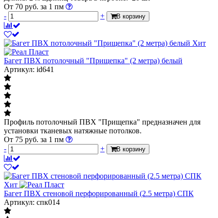
От
70
руб.
за 1 пм
-
+
В корзину
Хит
Багет ПВХ потолочный "Прищепка" (2 метра) белый
Артикул: id641
Профиль потолочный ПВХ "Прищепка" предназначен для
установки тканевых натяжные потолков.
От
75
руб.
за 1 пм
-
+
В корзину
Хит
Багет ПВХ стеновой перфорированный (2.5 метра) СПК
Артикул: спк014