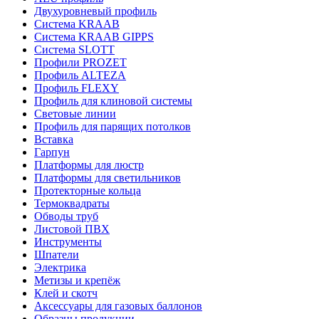
Двухуровневый профиль
Система KRAAB
Система KRAAB GIPPS
Система SLOTT
Профили PROZET
Профиль ALTEZA
Профиль FLEXY
Профиль для клиновой системы
Световые линии
Профиль для парящих потолков
Вставка
Гарпун
Платформы для люстр
Платформы для светильников
Протекторные кольца
Термоквадраты
Обводы труб
Листовой ПВХ
Инструменты
Шпатели
Электрика
Метизы и крепёж
Клей и скотч
Аксессуары для газовых баллонов
Образцы продукции