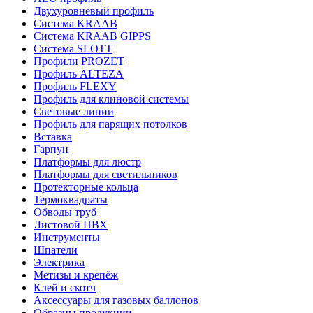
Двухуровневый профиль
Система KRAAB
Система KRAAB GIPPS
Система SLOTT
Профили PROZET
Профиль ALTEZA
Профиль FLEXY
Профиль для клиновой системы
Световые линии
Профиль для парящих потолков
Вставка
Гарпун
Платформы для люстр
Платформы для светильников
Протекторные кольца
Термоквадраты
Обводы труб
Листовой ПВХ
Инструменты
Шпатели
Электрика
Метизы и крепёж
Клей и скотч
Аксессуары для газовых баллонов
Образцы продукции