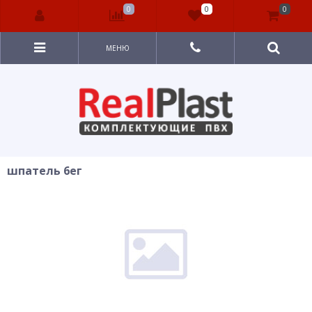
0
0
0
МЕНЮ
шпатель 6ег