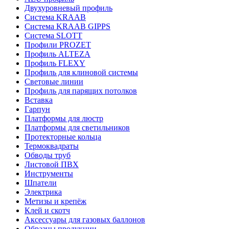
Двухуровневый профиль
Система KRAAB
Система KRAAB GIPPS
Система SLOTT
Профили PROZET
Профиль ALTEZA
Профиль FLEXY
Профиль для клиновой системы
Световые линии
Профиль для парящих потолков
Вставка
Гарпун
Платформы для люстр
Платформы для светильников
Протекторные кольца
Термоквадраты
Обводы труб
Листовой ПВХ
Инструменты
Шпатели
Электрика
Метизы и крепёж
Клей и скотч
Аксессуары для газовых баллонов
Образцы продукции