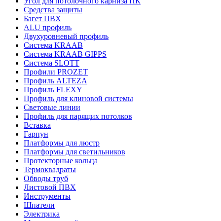
Угол для потолочного карниза ПК
Средства защиты
Багет ПВХ
ALU профиль
Двухуровневый профиль
Система KRAAB
Система KRAAB GIPPS
Система SLOTT
Профили PROZET
Профиль ALTEZA
Профиль FLEXY
Профиль для клиновой системы
Световые линии
Профиль для парящих потолков
Вставка
Гарпун
Платформы для люстр
Платформы для светильников
Протекторные кольца
Термоквадраты
Обводы труб
Листовой ПВХ
Инструменты
Шпатели
Электрика