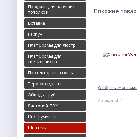
Профиль для парящих
Похожие това
потолков
Вставка
Гарпун
Платформы для люстр
Платформы для
светильников
Протекторные кольца
Термоквадраты
Отвёртка Монтажная
Обводы труб
Артикул: ot-r1
Листовой ПВХ
Инструменты
Шпатели