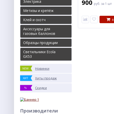
900
Электрика
руб.
за 1 шт
Метизы и крепёж
Клей и скотч
В
Аксессуары для
газовых баллонов
Образцы продукции
Светильники Ecola
GX53
Новинки
NEW
Хиты продаж
ХИТ
Скидки
%
Производители