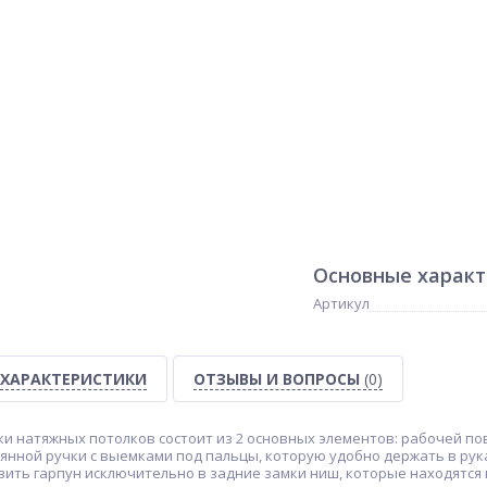
Основные харак
Артикул
ХАРАКТЕРИСТИКИ
ОТЗЫВЫ И ВОПРОСЫ
(0)
и натяжных потолков состоит из 2 основных элементов: рабочей по
вянной ручки с выемками под пальцы, которую удобно держать в ру
вить гарпун исключительно в задние замки ниш, которые находятся 