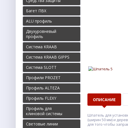
Средства защиты
Багет ПВХ
ALU профиль
Двухуровневый
профиль
Система KRAAB
Система KRAAB GIPPS
Система SLOTT
Профили PROZET
Профиль ALTEZA
Профиль FLEXY
ОПИСАНИЕ
Профиль для
клиновой системы
Шпатель для установк
(ширин 50 мм) и дере
Световые линии
для того чтобы запра