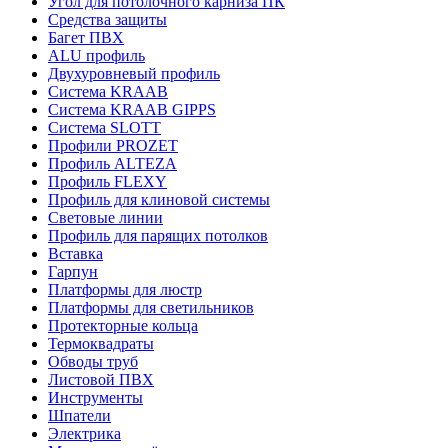
Угол для потолочного карниза ПК
Средства защиты
Багет ПВХ
ALU профиль
Двухуровневый профиль
Система KRAAB
Система KRAAB GIPPS
Система SLOTT
Профили PROZET
Профиль ALTEZA
Профиль FLEXY
Профиль для клиновой системы
Световые линии
Профиль для парящих потолков
Вставка
Гарпун
Платформы для люстр
Платформы для светильников
Протекторные кольца
Термоквадраты
Обводы труб
Листовой ПВХ
Инструменты
Шпатели
Электрика