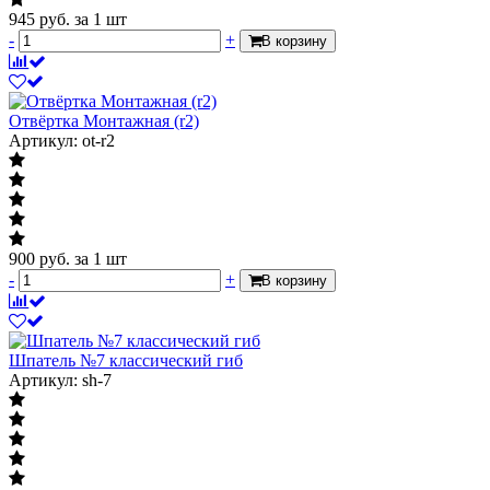
945
руб.
за 1 шт
-
+
В корзину
Отвёртка Монтажная (r2)
Артикул: ot-r2
900
руб.
за 1 шт
-
+
В корзину
Шпатель №7 классический гиб
Артикул: sh-7